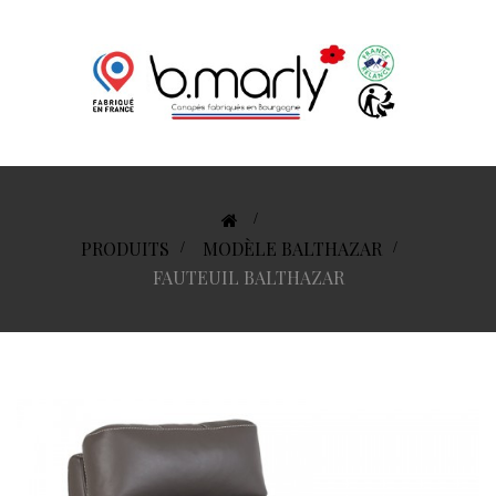
>
PRODUITS
>
MODÈLE BALTHAZAR
>
FAUTEUIL BALTHAZAR